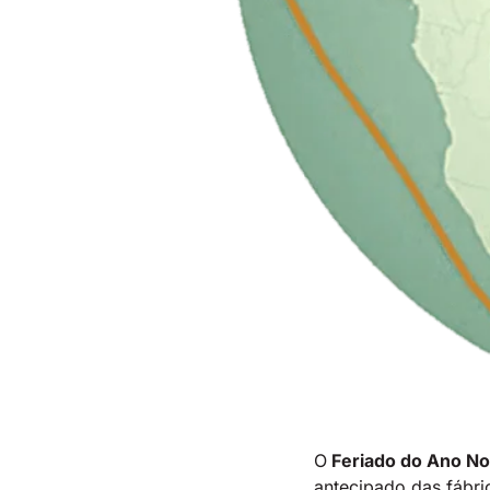
O
Feriado do Ano N
antecipado das fábr