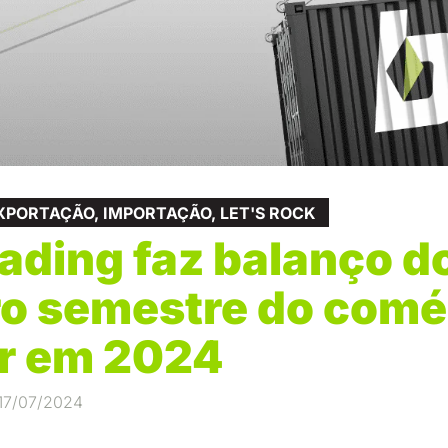
XPORTAÇÃO
,
IMPORTAÇÃO
,
LET'S ROCK
ading faz balanço d
ro semestre do comé
or em 2024
17/07/2024