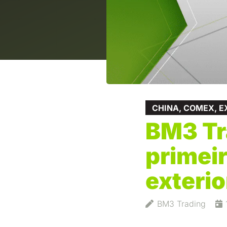
CHINA
,
COMEX
,
E
BM3 Tr
primei
exteri
BM3 Trading