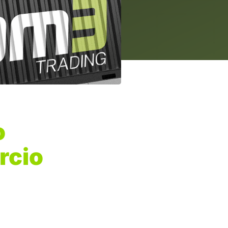
o
rcio