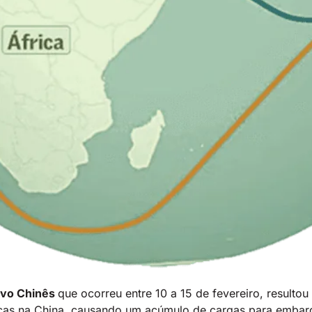
ovo Chinês
que ocorreu entre 10 a 15 de fevereiro, resulto
icas na China, causando um acúmulo de cargas para embar