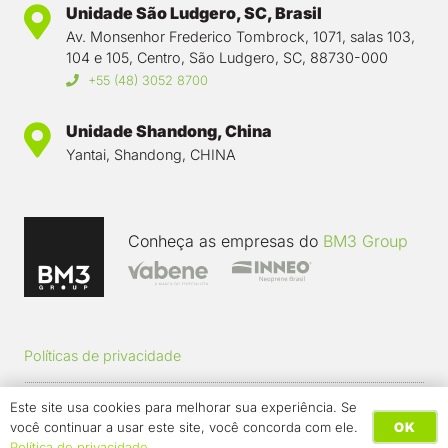
Unidade São Ludgero, SC, Brasil
Av. Monsenhor Frederico Tombrock, 1071, salas 103,
104 e 105, Centro, São Ludgero, SC, 88730-000
+55 (48) 3052 8700
Unidade Shandong, China
Yantai, Shandong, CHINA
Conheça as empresas do
BM3 Group
Políticas de privacidade
Este site usa cookies para melhorar sua experiência. Se
Trabalhe conosco
OK
você continuar a usar este site, você concorda com ele.
WHATSAPP
Política de privacidade