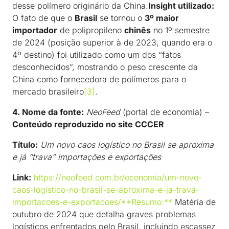
desse polímero originário da China.
Insight utilizado:
O fato de que o
Brasil
se tornou o
3º maior
importador
de polipropileno
chinês
no 1º semestre
de 2024 (posição superior à de 2023, quando era o
4º destino) foi utilizado como um dos “fatos
desconhecidos”, mostrando o peso crescente da
China como fornecedora de polímeros para o
mercado brasileiro
[3]
.
4. Nome da fonte:
NeoFeed
(portal de economia) –
Conteúdo reproduzido no site CCCER
Título:
Um novo caos logístico no Brasil se aproxima
e já “trava” importações e exportações
Link:
https://neofeed.com.br/economia/um-novo-
caos-logistico-no-brasil-se-aproxima-e-ja-trava-
importacoes-e-exportacoes/**Resumo:**
Matéria de
outubro de 2024 que detalha graves problemas
logísticos enfrentados pelo Brasil, incluindo escassez