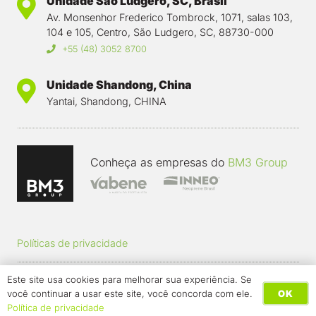
Unidade São Ludgero, SC, Brasil
Av. Monsenhor Frederico Tombrock, 1071, salas 103,
104 e 105, Centro, São Ludgero, SC, 88730-000
+55 (48) 3052 8700
Unidade Shandong, China
Yantai, Shandong, CHINA
Conheça as empresas do
BM3 Group
Políticas de privacidade
Este site usa cookies para melhorar sua experiência. Se
Trabalhe conosco
OK
você continuar a usar este site, você concorda com ele.
WHATSAPP
Política de privacidade