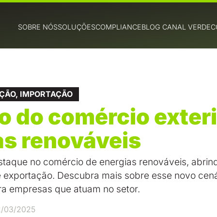
SOBRE NÓS
SOLUÇÕES
COMPLIANCE
BLOG CANAL VERDE
C
ÇÃO
,
IMPORTAÇÃO
ro do comércio exter
as renováveis
staque no comércio de energias renováveis, abrin
 exportação. Descubra mais sobre esse novo cenár
ra empresas que atuam no setor.
2/03/2025