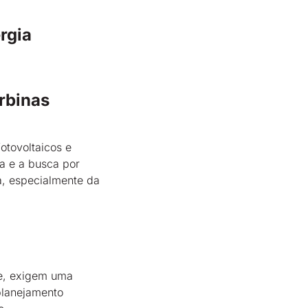
rgia
urbinas
otovoltaicos e
a e a busca por
a, especialmente da
de, exigem uma
 planejamento