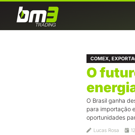
COMEX
,
EXPORTA
O futu
energi
O Brasil ganha de
para importação e
oportunidades pa
Lucas Rosa
1