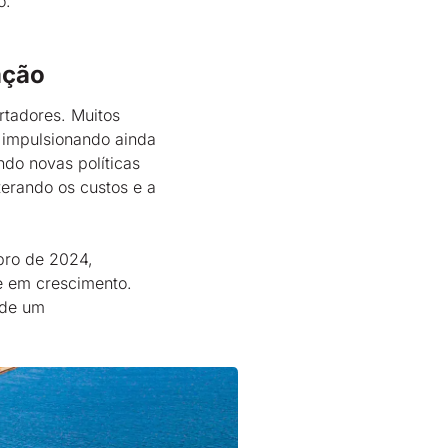
o.
ação
rtadores. Muitos
, impulsionando ainda
do novas políticas
terando os custos e a
bro de 2024,
e em crescimento.
 de um