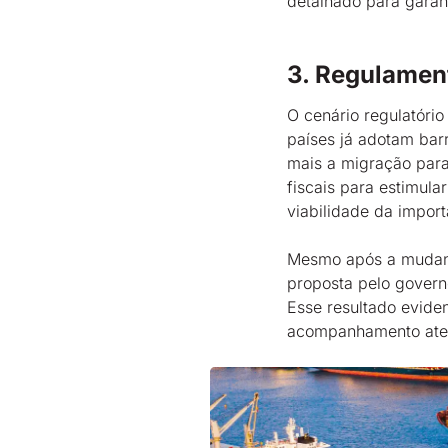
detalhado para garant
3. Regulament
O cenário regulatóri
países já adotam bar
mais a migração para
fiscais para estimula
viabilidade da impor
Mesmo após a mudanç
proposta pelo govern
Esse resultado evide
acompanhamento atent