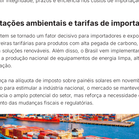
ir integridade, prazos e eficiência nos custos de importaçã
ações ambientais e tarifas de import
o tem se tornado um fator decisivo para importadores e expo
reiras tarifárias para produtos com alta pegada de carbono
 soluções renováveis. Além disso, o Brasil vem implementan
r a produção nacional de equipamentos de energia limpa, al
tação.
a na alíquota de imposto sobre painéis solares em novem
o para estimular a indústria nacional, o mercado se mantev
ncia o amplo potencial do setor, mas reforça a necessidade
o das mudanças fiscais e regulatórias.