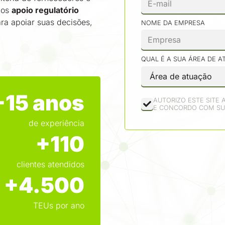
emos
apoio regulatório
ra apoiar suas decisões,
NOME DA EMPRESA
QUAL É A SUA ÁREA DE 
+
15
anos
AUTORIZO ESTE SITE
E CONCORDO COM S
de experiência
+
110
clientes atendidos
+
4.500
TEUs por ano