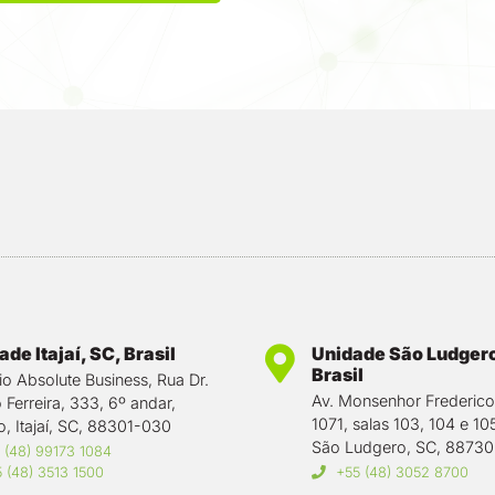
de Itajaí, SC, Brasil
Unidade São Ludgero
Brasil
cio Absolute Business, Rua Dr.
Av. Monsenhor Frederic
 Ferreira, 333, 6º andar,
1071, salas 103, 104 e 10
o, Itajaí, SC, 88301-030
São Ludgero, SC, 8873
 (48) 99173 1084
 (48) 3513 1500
+55 (48) 3052 8700