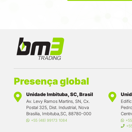
Presença global
Unidade Imbituba, SC, Brasil
Unida
Av. Levy Ramos Martins, SN, Cx.
Edifí
Postal 325, Dist. Industrial, Nova
Pedro
Brasília, Imbituba,SC, 88780-000
Centr
+55 (48) 99173 1084
+55
+55