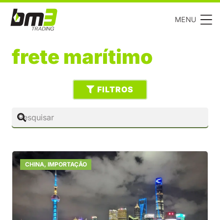
MENU
frete marítimo
FILTROS
CHINA
,
IMPORTAÇÃO