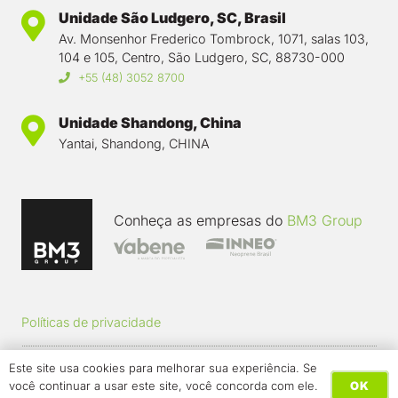
Unidade São Ludgero, SC, Brasil
Av. Monsenhor Frederico Tombrock, 1071, salas 103,
104 e 105, Centro, São Ludgero, SC, 88730-000
+55 (48) 3052 8700
Unidade Shandong, China
Yantai, Shandong, CHINA
Conheça as empresas do
BM3 Group
Políticas de privacidade
Este site usa cookies para melhorar sua experiência. Se
Trabalhe conosco
OK
você continuar a usar este site, você concorda com ele.
WHATSAPP