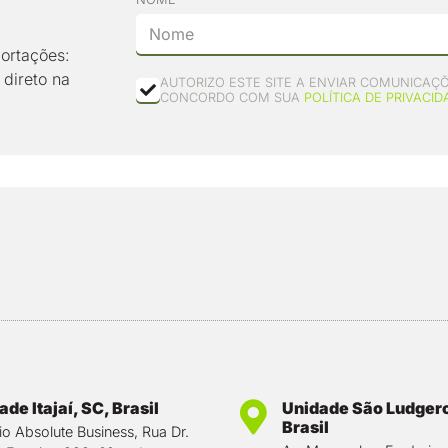
ortações:
 direto na
AUTORIZO ESTE SITE A ENVIAR COMUNICAÇÕ
CONCORDO COM SUA
POLÍTICA DE PRIVACID
de Itajaí, SC, Brasil
Unidade São Ludgero
Brasil
cio Absolute Business, Rua Dr.