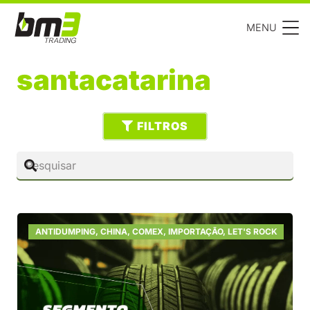
MENU
santacatarina
FILTROS
ANTIDUMPING
,
CHINA
,
COMEX
,
IMPORTAÇÃO
,
LET'S ROCK